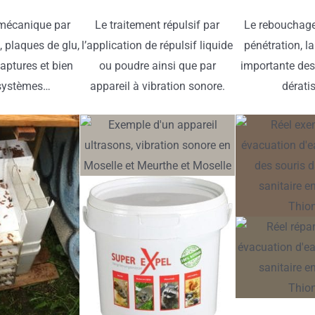
mécanique par
Le traitement répulsif par
Le rebouchage
, plaques de glu,
l’application de répulsif liquide
pénétration, la
aptures et bien
ou poudre ainsi que par
importante des
 systèmes…
appareil à vibration sonore.
dérati