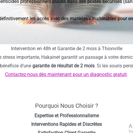
odenticides professionnels placés dans des postes sécurisés (s
éfinitivement les accès avec des matériaux inaltérables pour em
Intervention en 48h et Garantie de 2 mois à Thionville
de stress importante, Hakainet garantit un passage à votre dom
 bénéficie d’une
garantie de résultat de 2 mois
. Si les souris per
Contactez-nous dès maintenant pour un diagnostic gratuit
.
Pourquoi Nous Choisir ?
Expertise et Professionnalisme
Interventions Rapides et Discrètes
Satisfaction Client Garantie