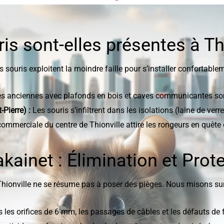
is sont-elles présentes à Th
es souris exploitent la moindre faille pour s’installer confortabl
es anciennes avec plafonds en bois et caves communicantes sont
-Pierre) :
Les souris s’infiltrent dans les isolations (laine de ve
ommerciale du centre de Thionville attire les rongeurs en quête 
ainet : Élimination et Protec
Thionville ne se résume pas à poser des pièges. Nous misons su
les orifices de 6 mm, les passages de câbles et les défauts de f