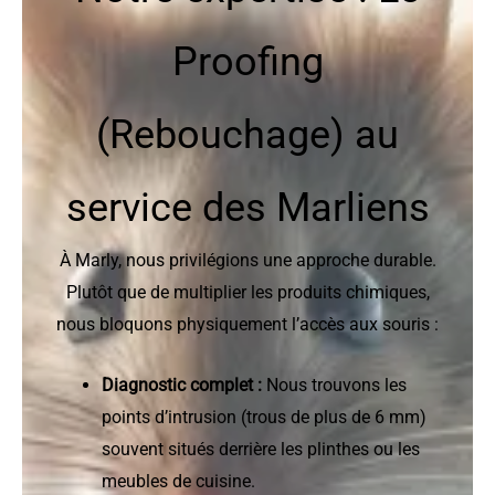
Proofing
(Rebouchage) au
service des Marliens
À Marly, nous privilégions une approche durable.
Plutôt que de multiplier les produits chimiques,
nous bloquons physiquement l’accès aux souris :
Diagnostic complet :
Nous trouvons les
points d’intrusion (trous de plus de 6 mm)
souvent situés derrière les plinthes ou les
meubles de cuisine.