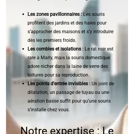
Les zones pavillonnaires :
Les souris
profitent des jardins et des haies pour
s’approcher des maisons et s’y introduire
dès les premiers froids.
Les combles et isolations :
Le rat noir est
rare à Marly, mais la souris domestique
adore nicher dans la laine de verre des
toitures pour sa reproduction.
Les points d’entrée invisibles :
Un joint de
dilatation, un passage de tuyau ou une
aération basse suffit pour qu’une souris
s’installe chez vous.
Notre expertise : Le