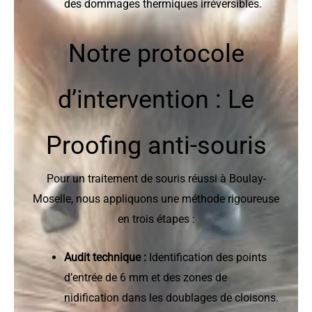
des dommages thermiques irréversibles.
Notre protocole
d’intervention : Le
Proofing anti-souris
Pour un traitement de souris réussi à Boulay-
Moselle, nous appliquons une méthode rigoureuse
en trois étapes :
Audit technique :
Identification des points
d’entrée de 6 mm et des zones de
nidification dans les doublages de cloisons.