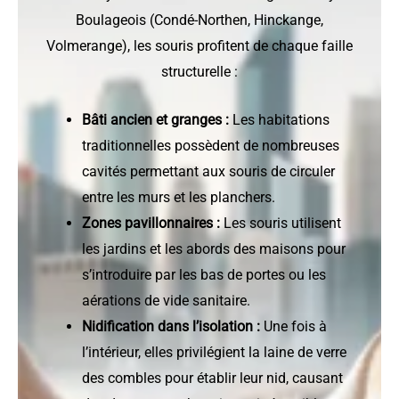
Boulageois (Condé-Northen, Hinckange,
Volmerange), les souris profitent de chaque faille
structurelle :
Bâti ancien et granges :
Les habitations
traditionnelles possèdent de nombreuses
cavités permettant aux souris de circuler
entre les murs et les planchers.
Zones pavillonnaires :
Les souris utilisent
les jardins et les abords des maisons pour
s’introduire par les bas de portes ou les
aérations de vide sanitaire.
Nidification dans l’isolation :
Une fois à
l’intérieur, elles privilégient la laine de verre
des combles pour établir leur nid, causant