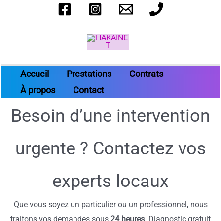
Aller
au
contenu
Accueil
Prestations
Contrats
À propos
Contact
Besoin d’une intervention
urgente ? Contactez vos
experts locaux
Que vous soyez un particulier ou un professionnel, nous
traitons vos demandes sous
24 heures
. Diagnostic gratuit