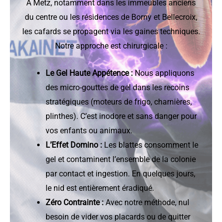
À Metz, notamment dans les immeubles anciens
du centre ou les résidences de Borny et Bellecroix,
les cafards se propagent via les gaines techniques.
Notre approche est chirurgicale :
Le Gel Haute Appétence :
Nous appliquons
des micro-gouttes de gel dans les recoins
stratégiques (moteurs de frigo, charnières,
plinthes). C’est inodore et sans danger pour
vos enfants ou animaux.
L’Effet Domino :
Les blattes consomment le
gel et contaminent l’ensemble de la colonie
par contact et ingestion. En quelques jours,
le nid est entièrement éradiqué.
Zéro Contrainte :
Avec notre méthode, nul
besoin de vider vos placards ou de quitter