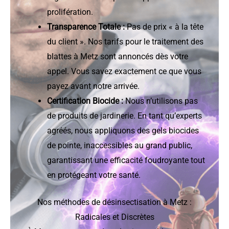
prolifération.
Transparence Totale :
Pas de prix « à la tête
du client ». Nos tarifs pour le traitement des
blattes à Metz sont annoncés dès votre
appel. Vous savez exactement ce que vous
payez avant notre arrivée.
Certification Biocide :
Nous n’utilisons pas
de produits de jardinerie. En tant qu’experts
agréés, nous appliquons des gels biocides
de pointe, inaccessibles au grand public,
garantissant une efficacité foudroyante tout
en protégeant votre santé.
Nos méthodes de désinsectisation à Metz :
Radicales et Discrètes