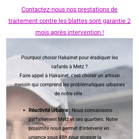
Contactez-nous nos prestations de
traitement contre les blattes sont garantie 2
mois après intervention !
Pourquoi choisir Hakainet pour éradiquer les
cafards à Metz ?
Faire appel à Hakainet, c’est choisir un artisan
messin qui comprend les problématiques urbaines
de notre ville :
Réactivité Urbaine :
Nous connaissons
parfaitement Metz et ses quartiers. Notre
proximité nous permet d’intervenir en
urgence sous 48h pour stopper la