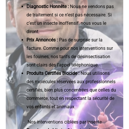
Diagnostic Honnête :
Nous ne vendons pas
de traitement si ce n’est pas nécessaire. Si
c’est un insecte inoffensif, nous vous le
diront.
Prix Annoncés :
Pas de surprise sur la
facture. Comme pour nos interventions sur
les fouines, nos tarifs de désinsectisation
sont clairs dès l’appel téléphonique.
Produits Certifiés Biocide :
Nous utilisons
des molécules réservées aux professionnels
certifiés, bien plus concentrées que celles du
commerce, tout en respectant la sécurité de
vos enfants et animaux.
Nos interventions ciblées par insecte