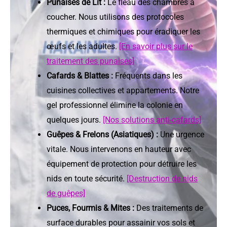
Punaises de Lit :
Le fléau des chambres à
coucher. Nous utilisons des protocoles
thermiques et chimiques pour éradiquer les
œufs et les adultes.
[En savoir plus sur le
traitement des punaises]
Cafards & Blattes :
Fréquents dans les
cuisines collectives et appartements. Notre
gel professionnel élimine la colonie en
quelques jours.
[Nos solutions anti-cafards]
Guêpes & Frelons (Asiatiques) :
Une urgence
vitale. Nous intervenons en hauteur avec
équipement de protection pour détruire les
nids en toute sécurité.
[Destruction de nids
de guêpes]
Puces, Fourmis & Mites :
Des traitements de
surface durables pour assainir vos sols et