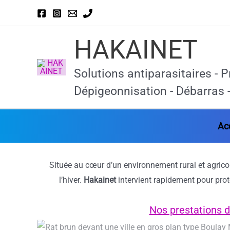
Aller
au
contenu
HAKAINET
Solutions antiparasitaires - P
Dépigeonnisation - Débarras -
Ac
Située au cœur d’un environnement rural et agric
l’hiver.
Hakainet
intervient rapidement pour prot
Nos prestations d