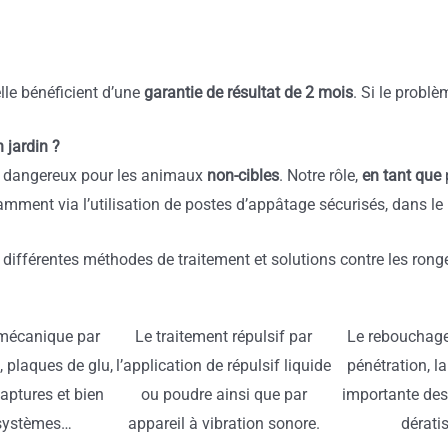
lle bénéficient d’une
garantie de résultat de 2 mois
. Si le probl
 jardin ?
ent dangereux pour les animaux
non-cibles
. Notre rôle,
en tant que
amment via l’utilisation de postes d’appâtage sécurisés, dans le
 différentes méthodes de traitement et solutions contre les rong
mécanique par
Le traitement répulsif par
Le rebouchage
, plaques de glu,
l’application de répulsif liquide
pénétration, la
aptures et bien
ou poudre ainsi que par
importante des
 systèmes…
appareil à vibration sonore.
dérati