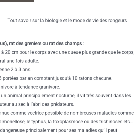
Tout savoir sur la biologie et le mode de vie des rongeurs
ttus), rat des greniers ou rat des champs
:
15 à 20 cm pour le corps avec une queue plus grande que le corps
al une fois adulte.
yenne 2 à 3 ans.
à 6 portées par an comptant jusqu’à 10 ratons chacune.
mnivore à tendance granivore.
t un animal principalement nocturne, il vit très souvent dans les
uteur au sec à l’abri des prédateurs.
connue comme vectrice possible de nombreuses maladies comme
salmonellose, le typhus, la toxoplasmose ou des trichinoses etc…
e dangereuse principalement pour ses maladies qu’il peut